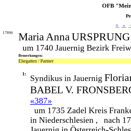
OFB "Mein
Pe
¤
«
17896
Maria Anna
URSPRUNG
um 1740 Jauernig Bezirk Freiwa
Bemerkungen:
Ehegatten / Partner
1:
Floria
Syndikus in Jauernig
BABEL V. FRONSBER
«387»
um 1735 Zadel Kreis Frank
in Niederschlesien ,
nach 1
Jauernig in Österreich-Schle