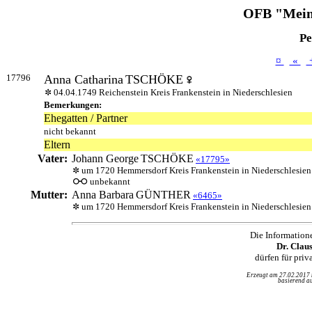
OFB "Mein
Pe
¤
«
17796
Anna Catharina
TSCHÖKE
04.04.1749 Reichenstein Kreis Frankenstein in Niederschlesien
Bemerkungen:
Ehegatten / Partner
nicht bekannt
Eltern
Vater:
Johann George
TSCHÖKE
«17795»
um 1720 Hemmersdorf Kreis Frankenstein in Niederschlesien
unbekannt
Mutter:
Anna Barbara
GÜNTHER
«6465»
um 1720 Hemmersdorf Kreis Frankenstein in Niederschlesien
Die Information
Dr. Clau
dürfen für pri
Erzeugt am 27.02.2017
basierend au