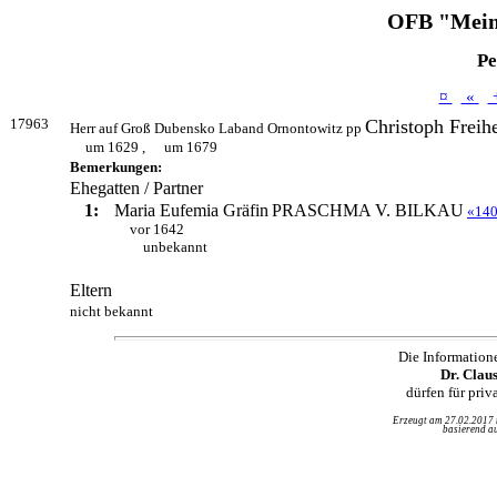
OFB "Mein
Pe
¤
«
17963
Christoph Freih
Herr auf Groß Dubensko Laband Ornontowitz pp
um 1629 ,
um 1679
Bemerkungen:
Ehegatten / Partner
1:
Maria Eufemia Gräfin
PRASCHMA V. BILKAU
«14
vor 1642
unbekannt
Eltern
nicht bekannt
Die Information
Dr. Clau
dürfen für pri
Erzeugt am 27.02.2017
basierend au