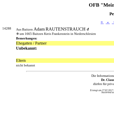
OFB "Mein
Pe
¤
«
14288
Adam
RAUTENSTRAUCH
Aus Baitzen
um 1665 Baitzen Kreis Frankenstein in Niederschlesien
Bemerkungen:
Ehegatten / Partner
Unbekannt:
Eltern
nicht bekannt
Die Information
Dr. Clau
dürfen für pri
Erzeugt am 27.02.2017
basierend au