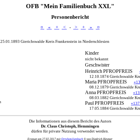
OFB "Mein Familienbuch XXL"
Personenbericht
¤
«
+
<
-
>
+
»
¤
25.01.1893 Gierichswalde Kreis Frankenstein in Niederschlesien
Kinder
nicht bekannt
Geschwister
Heinrich
PFROPFREIS
12.10.1874 Gierichswalde Kre
Maria
PFROPFREIS
«1
08.12.1879 Gierichswalde Kre
Anna
PFROPFREIS
«13
08.03.1882 Gierichswalde Kre
n
Paul
PFROPFREIS
«137
17.05.1884 Gierichswalde Kre
Die Informationen aus diesem Bericht des Autors
Dr. Claus Christoph, Hemmingen
dürfen für private Nutzung verwendet werden.
Erzeugt am 27.02.2017 mit
Ortsfamilienbuch
© von Diedrich Hesmer