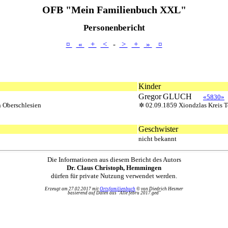
OFB "Mein Familienbuch XXL"
Personenbericht
¤
«
+
<
-
>
+
»
¤
Kinder
Gregor
GLUCH
«5830»
n Oberschlesien
02.09.1859 Xiondzlas Kreis T
Geschwister
nicht bekannt
Die Informationen aus diesem Bericht des Autors
Dr. Claus Christoph, Hemmingen
dürfen für private Nutzung verwendet werden.
Erzeugt am 27.02.2017 mit
Ortsfamilienbuch
© von Diedrich Hesmer
basierend auf Daten aus "Alle febru 2017.ged"