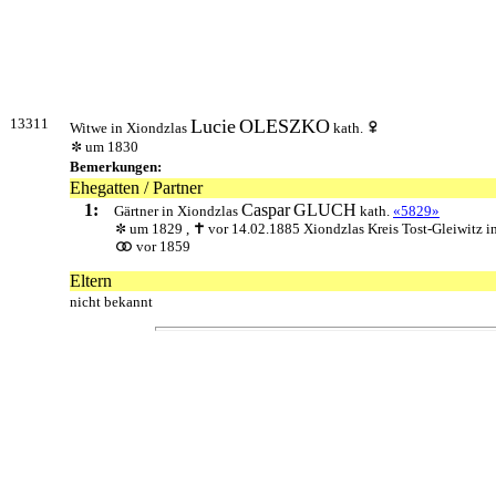
13311
Lucie
OLESZKO
Witwe in Xiondzlas
kath.
um 1830
Bemerkungen:
Ehegatten / Partner
1:
Caspar
GLUCH
Gärtner in Xiondzlas
kath.
«5829»
um 1829 ,
vor 14.02.1885 Xiondzlas Kreis Tost-Gleiwitz i
vor 1859
Eltern
nicht bekannt