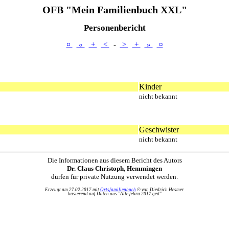
OFB "Mein Familienbuch XXL"
Personenbericht
¤
«
+
<
-
>
+
»
¤
Kinder
nicht bekannt
Geschwister
nicht bekannt
Die Informationen aus diesem Bericht des Autors
Dr. Claus Christoph, Hemmingen
dürfen für private Nutzung verwendet werden.
Erzeugt am 27.02.2017 mit
Ortsfamilienbuch
© von Diedrich Hesmer
basierend auf Daten aus "Alle febru 2017.ged"