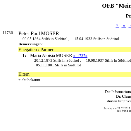
OFB "Mein
Pe
¤
«
11736
Peter Paul
MOSER
09.05.1864 Stilfs in Südtirol ,
15.04.1933 Stilfs in Südtirol
Bemerkungen:
Ehegatten / Partner
1:
Maria Aloisia
MOSER
«11737»
20.12.1873 Stilfs in Südtirol ,
19.08.1937 Stilfs in Südtirol
05.11.1901 Stilfs in Südtirol
Eltern
nicht bekannt
Die Information
Dr. Clau
dürfen für pri
Erzeugt am 27.02.2017
basierend au