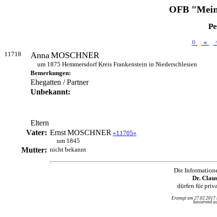
OFB "Mein
Pe
¤
«
11718
Anna
MOSCHNER
um 1875 Hemmersdorf Kreis Frankenstein in Niederschlesien
Bemerkungen:
Ehegatten / Partner
Unbekannt:
Eltern
Vater:
Ernst
MOSCHNER
«11705»
um 1845
Mutter:
nicht bekannt
Die Information
Dr. Clau
dürfen für pri
Erzeugt am 27.02.2017
basierend au