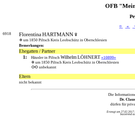
OFB "Mein
Pe
¤
«
6918
Florentina
HARTMANN
um 1850 Piltsch Kreis Leobschütz in Oberschlesien
Bemerkungen:
Ehegatten / Partner
1:
Wilhelm
LÖHNERT
Häusler in Piltsch
«10899»
um 1850 Piltsch Kreis Leobschütz in Oberschlesien
unbekannt
Eltern
nicht bekannt
Die Information
Dr. Clau
dürfen für pri
Erzeugt am 27.02.2017
basierend au