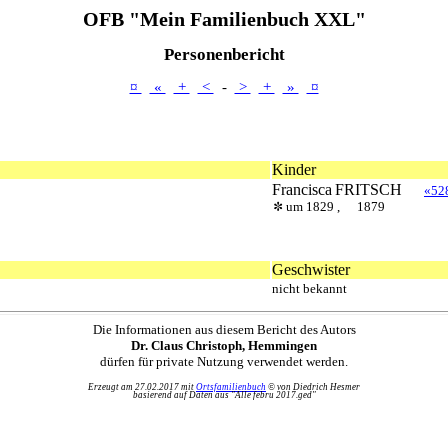
OFB "Mein Familienbuch XXL"
Personenbericht
¤
«
+
<
-
>
+
»
¤
Kinder
Francisca
FRITSCH
«52
um 1829 ,
1879
Geschwister
nicht bekannt
Die Informationen aus diesem Bericht des Autors
Dr. Claus Christoph, Hemmingen
dürfen für private Nutzung verwendet werden.
Erzeugt am 27.02.2017 mit
Ortsfamilienbuch
© von Diedrich Hesmer
basierend auf Daten aus "Alle febru 2017.ged"