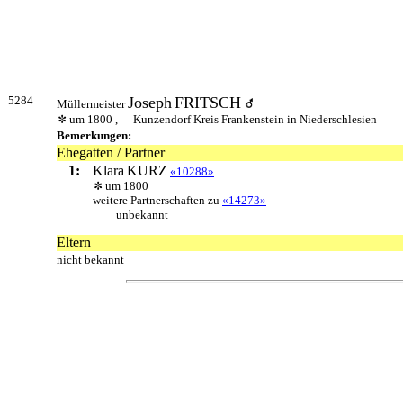
5284
Joseph
FRITSCH
Müllermeister
um 1800 ,
Kunzendorf Kreis Frankenstein in Niederschlesien
Bemerkungen:
Ehegatten / Partner
1:
Klara
KURZ
«10288»
um 1800
weitere Partnerschaften zu
«14273»
unbekannt
Eltern
nicht bekannt