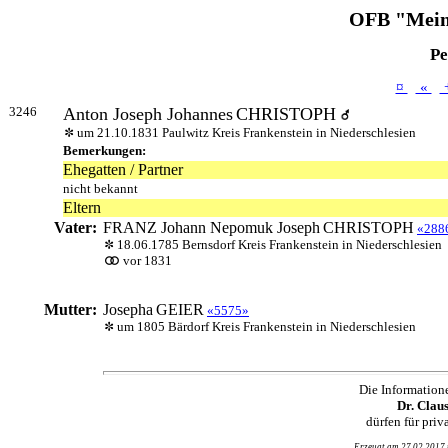
OFB "Mein
Pe
¤
«
3246
Anton Joseph Johannes
CHRISTOPH
um 21.10.1831 Paulwitz Kreis Frankenstein in Niederschlesien
Bemerkungen:
Ehegatten / Partner
nicht bekannt
Eltern
Vater:
FRANZ Johann Nepomuk Joseph
CHRISTOPH
«288
18.06.1785 Bernsdorf Kreis Frankenstein in Niederschlesien
vor 1831
Mutter:
Josepha
GEIER
«5575»
um 1805 Bärdorf Kreis Frankenstein in Niederschlesien
Die Information
Dr. Clau
dürfen für pri
Erzeugt am 27.02.2017