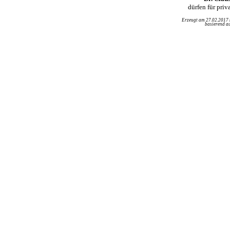
dürfen für pri
Erzeugt am 27.02.2017
basierend au