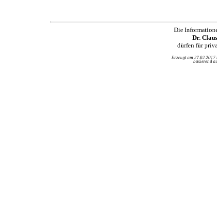
Die Information
Dr. Clau
dürfen für pri
Erzeugt am 27.02.2017
basierend au