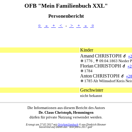
OFB "Mein Familienbuch XXL"
Personenbericht
¤
«
+
<
-
>
+
»
¤
Kinder
Amand
CHRISTOPH
«
1776 ,
09.04.1863 Nieder P
Florian
CHRISTOPH
«2
1784
Anton
CHRISTOPH
«2
1785 Alt Wilmsdorf Kreis Neis
Geschwister
nicht bekannt
Die Informationen aus diesem Bericht des Autors
Dr. Claus Christoph, Hemmingen
dürfen für private Nutzung verwendet werden.
Erzeugt am 27.02.2017 mit
Ortsfamilienbuch
© von Diedrich Hesmer
basierend auf Daten aus "Alle febru 2017.ged"