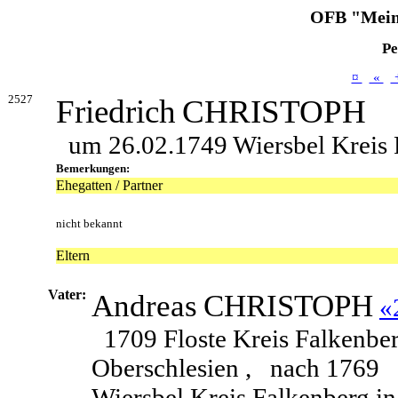
OFB "Mein
Pe
¤
«
2527
Friedrich
CHRISTOPH
um 26.02.1749 Wiersbel Kreis 
Bemerkungen:
Ehegatten / Partner
nicht bekannt
Eltern
Vater:
Andreas
CHRISTOPH
«
1709 Floste Kreis Falkenber
Oberschlesien ,
nach 1769
Wiersbel Kreis Falkenberg in