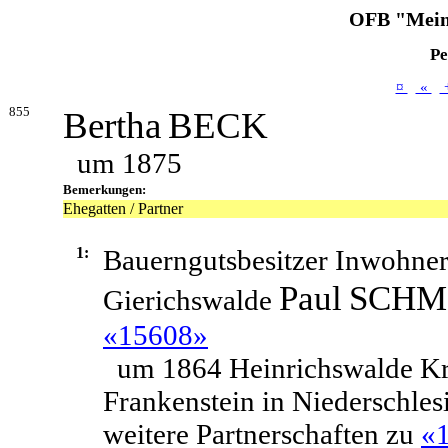
OFB "Mein
Pe
¤
«
855
Bertha
BECK
um 1875
Bemerkungen:
Ehegatten / Partner
1:
Bauerngutsbesitzer Inwohner
Paul
SCHM
Gierichswalde
«15608»
um 1864 Heinrichswalde Kr
Frankenstein in Niederschles
weitere Partnerschaften zu
«