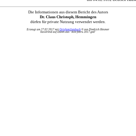
Die Informationen aus diesem Bericht des Autors
Dr. Claus Christoph, Hemmingen
dürfen für private Nutzung verwendet werden.
Erzeugt am 27.02.2017 mit
Ortsfamilienbuch
© von Diedrich Hesmer
basierend auf Daten aus "Alle febru 2017.ged"