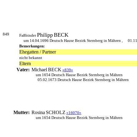
849
Philipp
BECK
Faßbinder
um 14.04.1696 Deutsch Hause Bezirk Sternberg in Mähren ,
01.11
Bemerkungen:
Ehegatten / Partner
nicht bekannt
Eltern
Vater:
Michael
BECK
«839»
um 1654 Deutsch Hause Bezirk Sternberg in Mähren
05.02.1673 Deutsch Hause Bezirk Sternberg in Mähren
Mutter:
Rosina
SCHOLZ
«16070»
um 1654 Deutsch Hause Bezirk Sternberg in Mähren