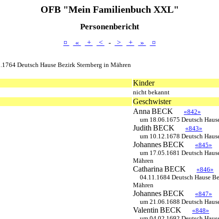
OFB "Mein Familienbuch XXL"
Personenbericht
¤
«
+
<
-
>
+
»
¤
.1764 Deutsch Hause Bezirk Sternberg in Mähren
Kinder
nicht bekannt
Geschwister
Anna
BECK
«842»
um 18.06.1675 Deutsch Hause
Judith
BECK
«843»
um 10.12.1678 Deutsch Hause
Johannes
BECK
«845»
um 17.05.1681 Deutsch Hause
Mähren
Catharina
BECK
«846»
04.11.1684 Deutsch Hause Be
Mähren
Johannes
BECK
«847»
um 21.06.1688 Deutsch Hause
Valentin
BECK
«848»
um 04.02.1692 Deutsch Hause