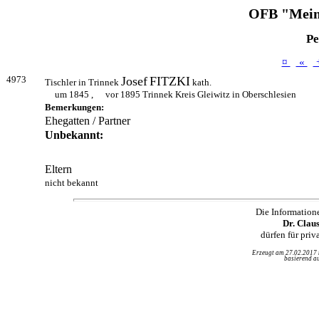
OFB "Mein
Pe
¤
«
4973
Josef
FITZKI
Tischler in Trinnek
kath.
um 1845 ,
vor 1895 Trinnek Kreis Gleiwitz in Oberschlesien
Bemerkungen:
Ehegatten / Partner
Unbekannt:
Eltern
nicht bekannt
Die Information
Dr. Clau
dürfen für pri
Erzeugt am 27.02.2017
basierend au