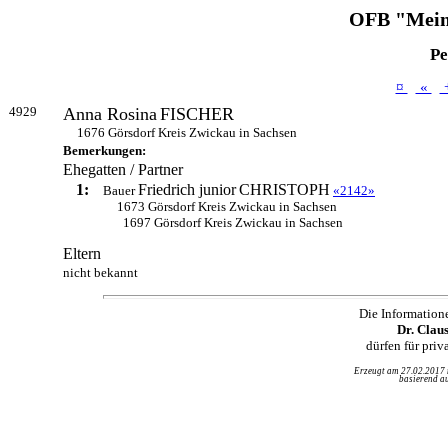
OFB "Mein
Pe
¤
«
4929
Anna Rosina
FISCHER
1676 Görsdorf Kreis Zwickau in Sachsen
Bemerkungen:
Ehegatten / Partner
1:
Friedrich junior
CHRISTOPH
Bauer
«2142»
1673 Görsdorf Kreis Zwickau in Sachsen
1697 Görsdorf Kreis Zwickau in Sachsen
Eltern
nicht bekannt
Die Information
Dr. Clau
dürfen für pri
Erzeugt am 27.02.2017
basierend au